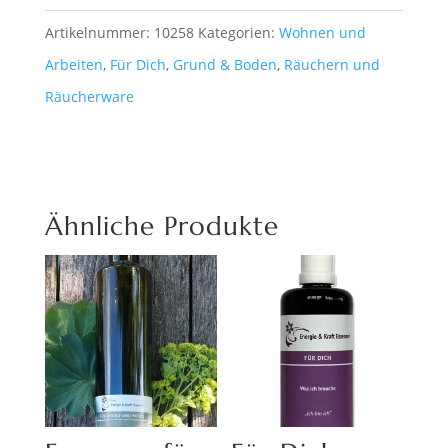
Wohnung,
Haus,
Artikelnummer:
10258
Kategorien:
Wohnen und
Firma,
Arbeiten
,
Für Dich
,
Grund & Boden
,
Räuchern und
Grundstück
Räucherware
Menge
Ähnliche Produkte