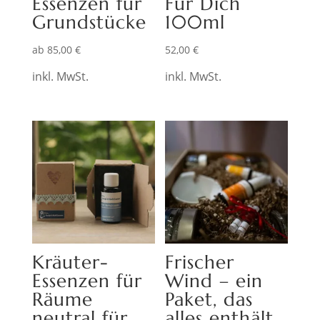
Essenzen für
Für Dich
Grundstücke
100ml
ab
85,00
€
52,00
€
inkl. MwSt.
inkl. MwSt.
Kräuter-
Frischer
Essenzen für
Wind – ein
Räume
Paket, das
neutral für
alles enthält,