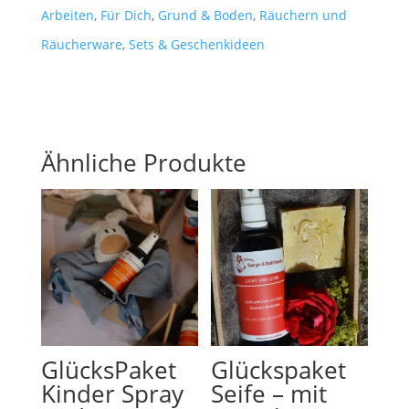
Paket,
Arbeiten
,
Für Dich
,
Grund & Boden
,
Räuchern und
das
Räucherware
,
Sets & Geschenkideen
alles
enthält,
was
Ähnliche Produkte
du
zum
Räuchern
brauchst.
Menge
GlücksPaket
Glückspaket
Kinder Spray
Seife – mit