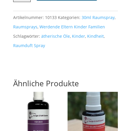
30ml
Menge
Artikelnummer:
10133
Kategorien:
30ml Raumspray
,
Raumsprays
,
Werdende Eltern Kinder Familien
Schlagwörter:
ätherische Öle
,
Kinder
,
Kindheit
,
Raumduft Spray
Ähnliche Produkte