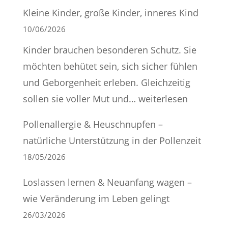
–
Kleine Kinder, große Kinder, inneres Kind
denn
10/06/2026
niemand
Kinder brauchen besonderen Schutz. Sie
schafft
möchten behütet sein, sich sicher fühlen
Großes
und Geborgenheit erleben. Gleichzeitig
alleine
Kleine
sollen sie voller Mut und…
weiterlesen
Kinder,
Pollenallergie & Heuschnupfen –
große
natürliche Unterstützung in der Pollenzeit
Kinder,
18/05/2026
inneres
Kind
Loslassen lernen & Neuanfang wagen –
wie Veränderung im Leben gelingt
26/03/2026