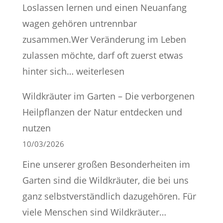
Loslassen lernen und einen Neuanfang
wagen gehören untrennbar
zusammen.Wer Veränderung im Leben
zulassen möchte, darf oft zuerst etwas
Loslassen
hinter sich…
weiterlesen
lernen
Wildkräuter im Garten – Die verborgenen
&
Heilpflanzen der Natur entdecken und
Neuanfang
nutzen
wagen
10/03/2026
–
Eine unserer großen Besonderheiten im
wie
Garten sind die Wildkräuter, die bei uns
Veränderung
ganz selbstverständlich dazugehören. Für
im
Wildkräuter
viele Menschen sind Wildkräuter…
Leben